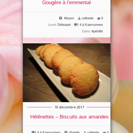
Gougère à l’emmental
Moyen
celinette
0
Level:
Débutant
4 à 8 personnes
Dans:
Apéritifs
10 décembre 2017
Hélénettes – Biscuits aux amandes
4 à 8 personnes
Rapide
celinette
0