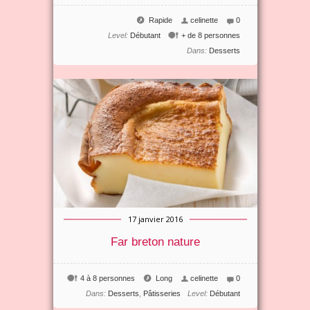
Rapide
celinette
0
Level:
Débutant
+ de 8 personnes
Dans:
Desserts
17 janvier 2016
Far breton nature
4 à 8 personnes
Long
celinette
0
Dans:
Desserts
,
Pâtisseries
Level:
Débutant