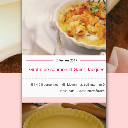
5 février 2017
Gratin de saumon et Saint-Jacques
4 à 8 personnes
Moyen
celinette
0
Dans:
Plats
Level:
Intermédiaire