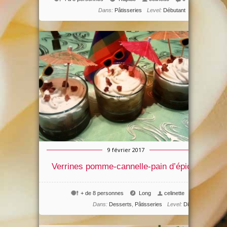
Dans:
Pâtisseries
Level:
Débutant
9 février 2017
Verrines pomme-cannelle-pain d’épices
+ de 8 personnes
Long
celinette
0
Dans:
Desserts
,
Pâtisseries
Level:
Difficile