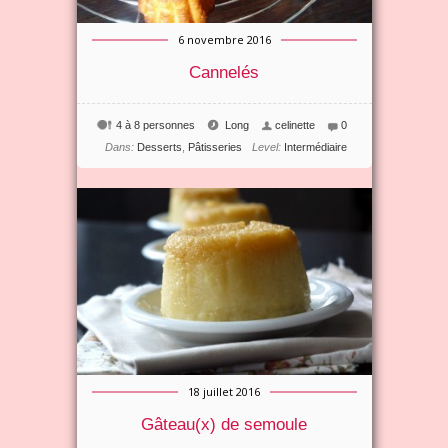
6 novembre 2016
Cannelés
4 à 8 personnes
Long
celinette
0
Dans:
Desserts
,
Pâtisseries
Level:
Intermédiaire
18 juillet 2016
Gâteau(x) de semoule