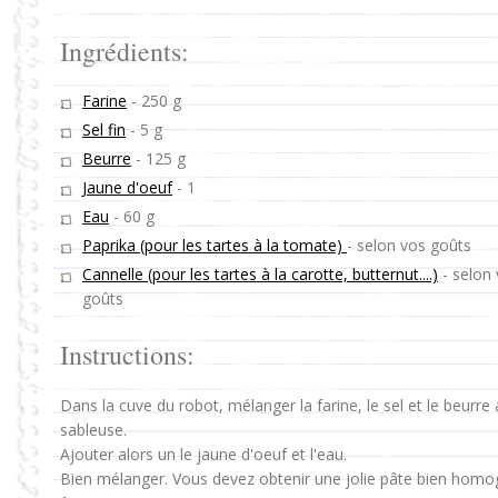
Ingrédients:
Farine
-
250 g
Sel fin
-
5 g
Beurre
-
125 g
Jaune d'oeuf
-
1
Eau
-
60 g
Paprika (pour les tartes à la tomate)
-
selon vos goûts
Cannelle (pour les tartes à la carotte, butternut....)
-
selon
goûts
Instructions:
Dans la cuve du robot, mélanger la farine, le sel et le beurre 
sableuse.
Ajouter alors un le jaune d'oeuf et l'eau.
Bien mélanger. Vous devez obtenir une jolie pâte bien homog