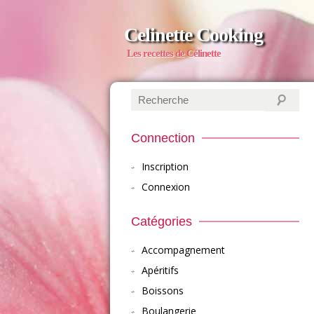
Celinette Cooking
Les recettes de Célinette
Connection
Inscription
Connexion
Catégories
Accompagnement
Apéritifs
Boissons
Boulangerie