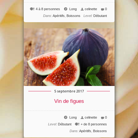
4 à 8 personnes
Long
celinette
0
Dans:
Apéritifs
,
Boissons
Level:
Débutant
5 septembre 2017
Vin de figues
Long
celinette
0
Level:
Débutant
+ de 8 personnes
Dans:
Apéritifs
,
Boissons