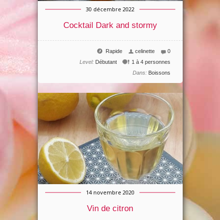
30 décembre 2022
Cocktail Dark and stormy
Rapide
celinette
0
Level:
Débutant
1 à 4 personnes
Dans:
Boissons
14 novembre 2020
Vin de citron