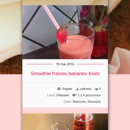
19 mai 2016
Smoothie fraises-bananes-kiwis
Rapide
celinette
0
Level:
Débutant
1 à 4 personnes
Dans:
Boissons
,
Desserts