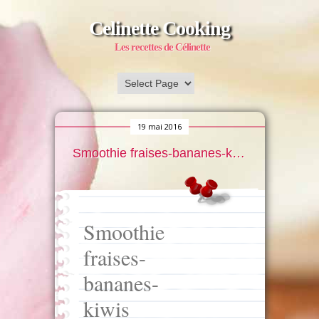
Celinette Cooking
Les recettes de Célinette
19 mai 2016
Smoothie fraises-bananes-kiwis
Smoothie
fraises-
bananes-
kiwis