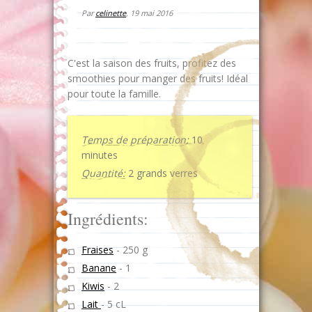
Par
celinette
,
19 mai 2016
C'est la saison des fruits, profitez des
smoothies pour manger des fruits! Idéal
pour toute la famille.
Temps de préparation:
10
minutes
Quantité:
2 grands verres
Ingrédients:
Fraises
-
250 g
Banane
-
1
Kiwis
-
2
Lait
-
5 cL