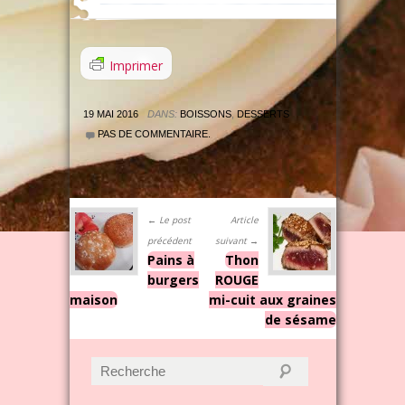
Imprimer
19 MAI 2016
DANS:
BOISSONS
,
DESSERTS
PAS DE COMMENTAIRE.
← Le post
Article
précédent
suivant →
Pains à
Thon
burgers
ROUGE
maison
mi-cuit aux graines
de sésame