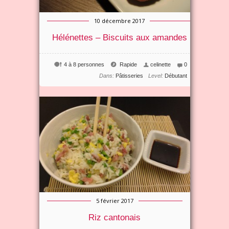
10 décembre 2017
Hélénettes – Biscuits aux amandes
4 à 8 personnes
Rapide
celinette
0
Dans:
Pâtisseries
Level:
Débutant
5 février 2017
Riz cantonais