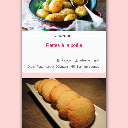
25 avril 2019
Rattes à la poêle
Rapide
celinette
0
Dans:
Plats
Level:
Débutant
1 à 4 personnes