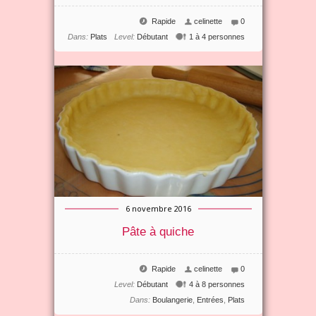
Rapide
celinette
0
Dans:
Plats
Level:
Débutant
1 à 4 personnes
6 novembre 2016
Pâte à quiche
Rapide
celinette
0
Level:
Débutant
4 à 8 personnes
Dans:
Boulangerie
,
Entrées
,
Plats