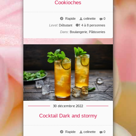
Cookioches
Rapide
celinette
0
Level:
Débutant
4 à 8 personnes
Dans:
Boulangerie
,
Pâtisseries
30 décembre 2022
Cocktail Dark and stormy
Rapide
celinette
0