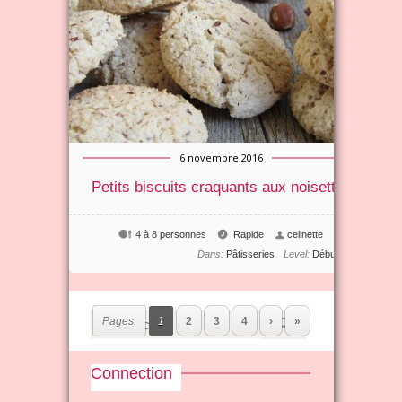
6 novembre 2016
Petits biscuits craquants aux noisettes
4 à 8 personnes
Rapide
celinette
0
Dans:
Pâtisseries
Level:
Débutant
Pages:
1
2
3
4
›
»
Connection