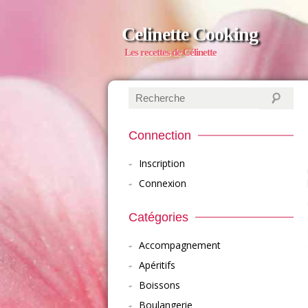
Celinette Cooking
Les recettes de Célinette
Connection
Inscription
Connexion
Catégories
Accompagnement
Apéritifs
Boissons
Boulangerie