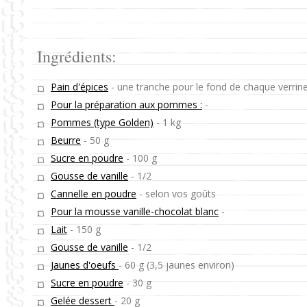
Ingrédients:
Pain d'épices
-
une tranche pour le fond de chaque verrin
Pour la préparation aux pommes :
-
Pommes (type Golden)
-
1 kg
Beurre
-
50 g
Sucre en poudre
-
100 g
Gousse de vanille
-
1/2
Cannelle en poudre
-
selon vos goûts
Pour la mousse vanille-chocolat blanc
-
Lait
-
150 g
Gousse de vanille
-
1/2
Jaunes d'oeufs
-
60 g (3,5 jaunes environ)
Sucre en poudre
-
30 g
Gelée dessert
-
20 g