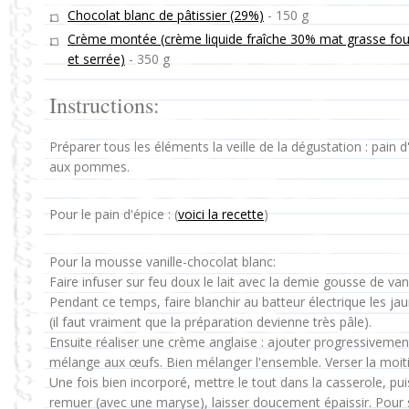
Chocolat blanc de pâtissier (29%)
-
150 g
Crème montée (crème liquide fraîche 30% mat grasse fo
et serrée)
-
350 g
Instructions:
Préparer tous les éléments la veille de la dégustation : pain 
aux pommes.
Pour le pain d'épice : (
voici la recette
)
Pour la mousse vanille-chocolat blanc:
Faire infuser sur feu doux le lait avec la demie gousse de vani
Pendant ce temps, faire blanchir au batteur électrique les j
(il faut vraiment que la préparation devienne très pâle).
Ensuite réaliser une crème anglaise : ajouter progressivemen
mélange aux œufs. Bien mélanger l'ensemble. Verser la moiti
Une fois bien incorporé, mettre le tout dans la casserole, pu
remuer (avec une maryse), laisser doucement épaissir. Pour s