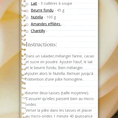
Lait
-
3 cuillères à soupe
Beurre fondu
-
45 g
Nutella
-
100 g
Amandes effilées
-
Chantilly
-
Instructions:
Dans un saladier,mélanger farine, cacao
et sucre en poudre. Ajouter l’œuf, le lait
et le beurre fondu. Bien mélanger.
Ajouter alors le Nutella. Remuer jusqu'à
l'obtention d'une pâte homogène.
Beurrer deux tasses (taille moyenne).
S'assurer qu'elles passent bien au micro-
ondes.
Verser la pâte dans les tasses et placer
au micro-ondes 1 minute 40 (puissance