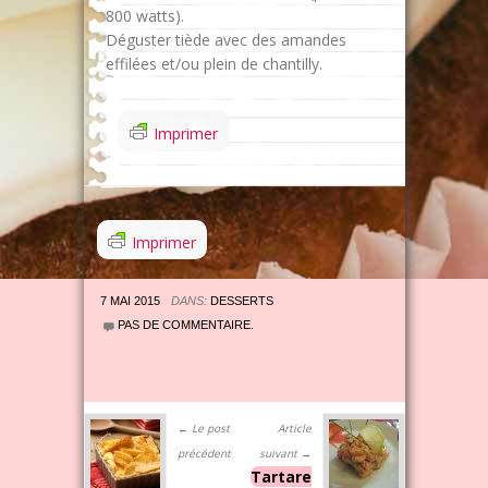
800 watts).
Déguster tiède avec des amandes
effilées et/ou plein de chantilly.
Imprimer
Imprimer
7 MAI 2015
DANS:
DESSERTS
PAS DE COMMENTAIRE.
← Le post
Article
précédent
suivant →
Tartare