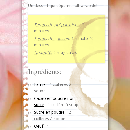
Un dessert qui dépanne, ultra-rapide!
Temps de préparation:
15
minutes
Temps de cuisson:
1 minute 40
minutes
Quantité:
2 mug cakes
Ingrédients:
Farine
-
4 cuillères à
soupe
Cacao en poudre non
sucré
-
1 cuillère à soupe
Sucre en poudre
-
2
cuillères à soupe
Oeuf
-
1