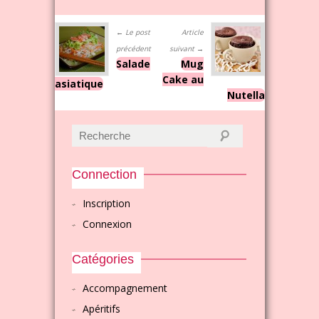
← Le post
Article
précédent
suivant →
Salade
Mug
Cake au
asiatique
Nutella
Connection
Inscription
Connexion
Catégories
Accompagnement
Apéritifs