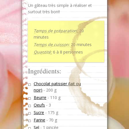
Un gâteau très simple à réaliser et
surtout très bon!!
Temps de préparation:
20
minutes
Temps de cuisson:
20 minutes
Quantité:
6 à 8 personnes
Ingrédients:
Chocolat patissier (lait ou
noir)
-
200 g
Beurre
-
110 g
Oeufs
-
3
Sucre
-
175 g
Farine
-
70 g
Sel
-
1 pincée