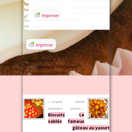
Imprimer
Imprimer
30 JANVIER 2014
DANS:
DESSERTS
,
PÂTISSERIES
PAS DE COMMENTAIRE.
← Le post
Article
précédent
suivant →
Biscuits
Le
sablés
fameux
gâteau au yaourt