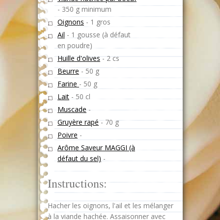
-
350 g minimum
Oignons
-
1 gros
Ail
-
1 gousse (à défaut
en poudre)
Huille d'olives
-
2 cs
Beurre
-
50 g
Farine
-
50 g
Lait
-
50 cl
Muscade
-
Gruyère rapé
-
70 g
Poivre
-
Arôme Saveur MAGGI (à
défaut du sel)
-
Instructions:
Hacher les oignons, l'ail et les mélanger
à la viande hachée. Assaisonner avec