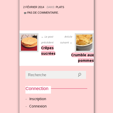
2 FÉVRIER 2014
DANS:
PLATS
PAS DE COMMENTAIRE.
← Le post
Article
précédent
suivant →
Crêpes
sucrées
Crumble aux
pommes
Connection
Inscription
Connexion