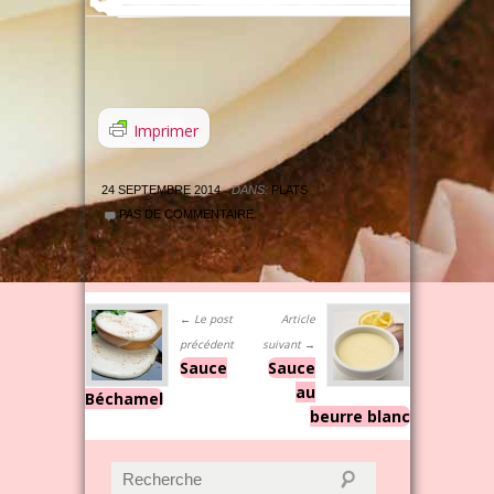
Imprimer
24 SEPTEMBRE 2014
DANS:
PLATS
PAS DE COMMENTAIRE.
← Le post
Article
précédent
suivant →
Sauce
Sauce
au
Béchamel
beurre blanc