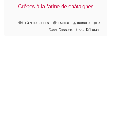
Crêpes à la farine de châtaignes
1 à 4 personnes
Rapide
celinette
0
Dans:
Desserts
Level:
Débutant