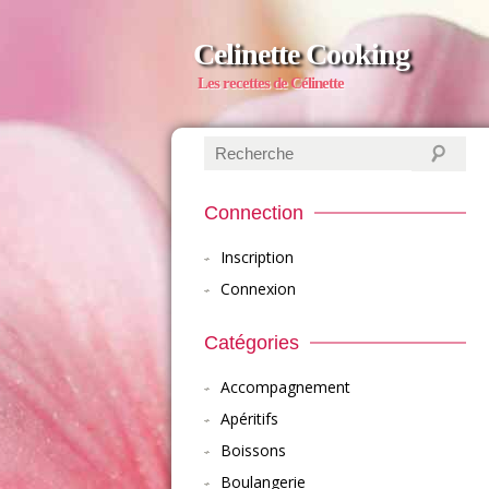
Celinette Cooking
Les recettes de Célinette
Connection
Inscription
Connexion
Catégories
Accompagnement
Apéritifs
Boissons
Boulangerie