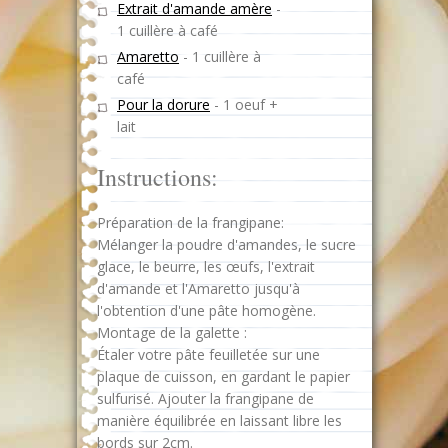
Extrait d'amande amère
-
1 cuillère à café
Amaretto
-
1 cuillère à
café
Pour la dorure
-
1 oeuf +
lait
Instructions:
Préparation de la frangipane:
Mélanger la poudre d'amandes, le sucre
glace, le beurre, les œufs, l'extrait
d'amande et l'Amaretto jusqu'à
l'obtention d'une pâte homogène.
Montage de la galette :
Étaler votre pâte feuilletée sur une
plaque de cuisson, en gardant le papier
sulfurisé. Ajouter la frangipane de
manière équilibrée en laissant libre les
bords sur 2cm.