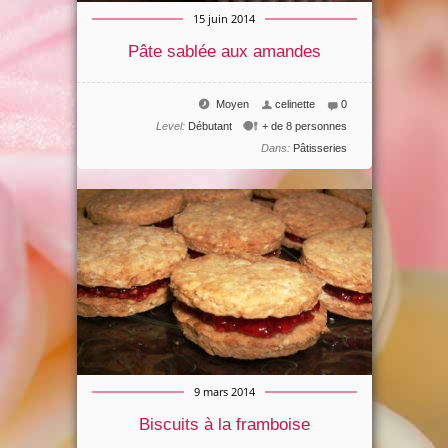
15 juin 2014
Pâte sablée aux amandes
Moyen
celinette
0
Level:
Débutant
+ de 8 personnes
Dans:
Pâtisseries
9 mars 2014
Biscuits à la framboise