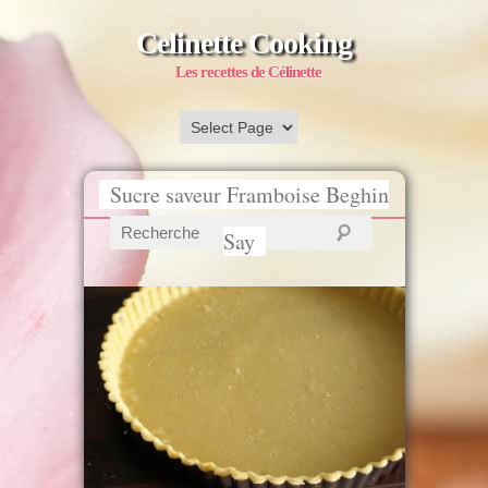
Celinette Cooking
Les recettes de Célinette
Sucre saveur Framboise Beghin
Say