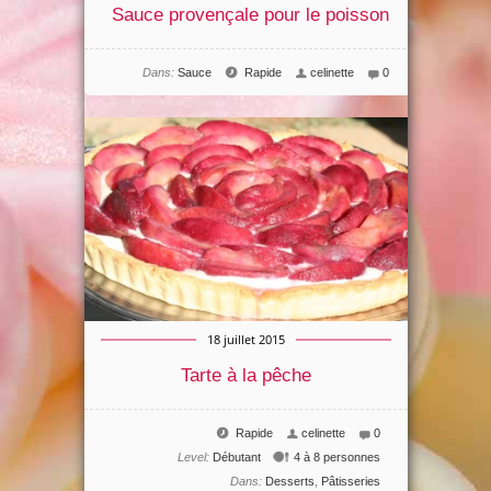
Sauce provençale pour le poisson
Dans:
Sauce
Rapide
celinette
0
18 juillet 2015
Tarte à la pêche
Rapide
celinette
0
Level:
Débutant
4 à 8 personnes
Dans:
Desserts
,
Pâtisseries