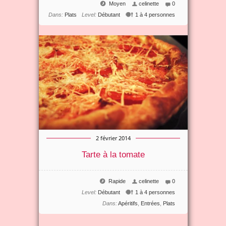
Moyen
celinette
0
Dans:
Plats
Level:
Débutant
1 à 4 personnes
2 février 2014
Tarte à la tomate
Rapide
celinette
0
Level:
Débutant
1 à 4 personnes
Dans:
Apéritifs
,
Entrées
,
Plats