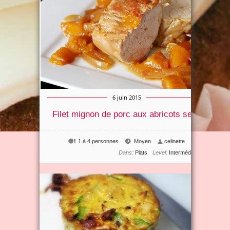
6 juin 2015
Filet mignon de porc aux abricots secs
1 à 4 personnes
Moyen
celinette
0
Dans:
Plats
Level:
Intermédiaire